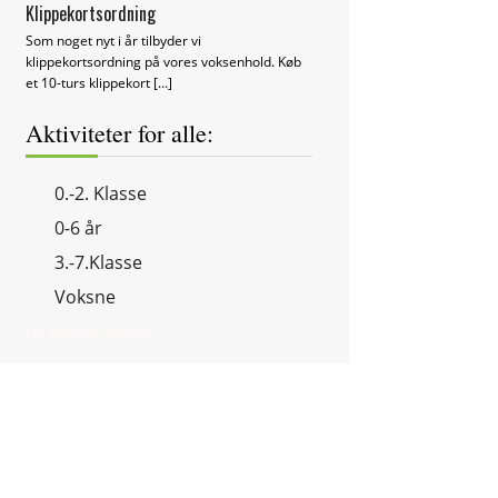
Klippekortsordning
Som noget nyt i år tilbyder vi
klippekortsordning på vores voksenhold. Køb
et 10-turs klippekort
[…]
Aktiviteter for alle:
0.-2. Klasse
0-6 år
3.-7.Klasse
Voksne
no events found