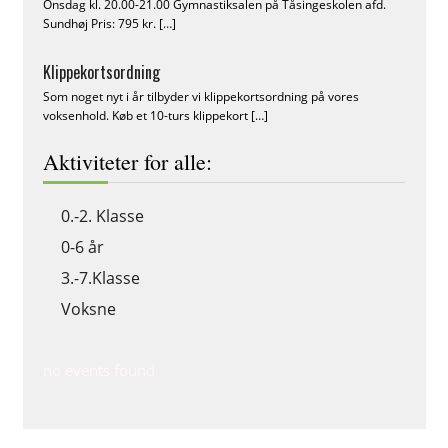
Onsdag kl. 20.00-21.00 Gymnastiksalen på Tåsingeskolen afd.
Sundhøj Pris: 795 kr.
[…]
Klippekortsordning
Som noget nyt i år tilbyder vi klippekortsordning på vores
voksenhold. Køb et 10-turs klippekort
[…]
Aktiviteter for alle:
0.-2. Klasse
0-6 år
3.-7.Klasse
Voksne
no events found