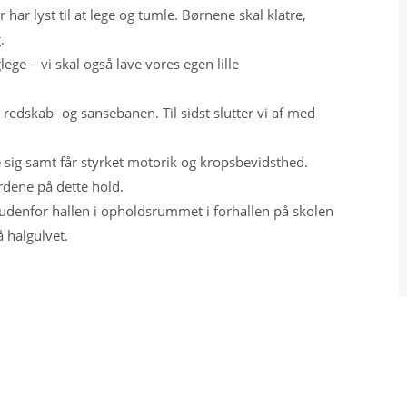
har lyst til at lege og tumle. Børnene skal klatre,
.
lege – vi skal også lave vores egen lille
redskab- og sansebanen. Til sidst slutter vi af med
ge sig samt får styrket motorik og kropsbevidsthed.
dene på dette hold.​
 udenfor hallen i opholdsrummet i forhallen på skolen
å halgulvet.