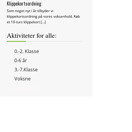
Klippekortsordning
Som noget nyt i år tilbyder vi
klippekortsordning på vores voksenhold. Køb
et 10-turs klippekort
[…]
Aktiviteter for alle:
0.-2. Klasse
0-6 år
3.-7.Klasse
Voksne
no events found